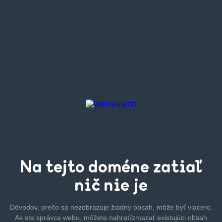
Na tejto
doméne zatiaľ
nič nie je
Dôvodov, prečo sa nezobrazuje žiadny obsah, môže byť
viacero.
Ak ste správca webu, môžete nahrať/zmazať
existujúci obsah